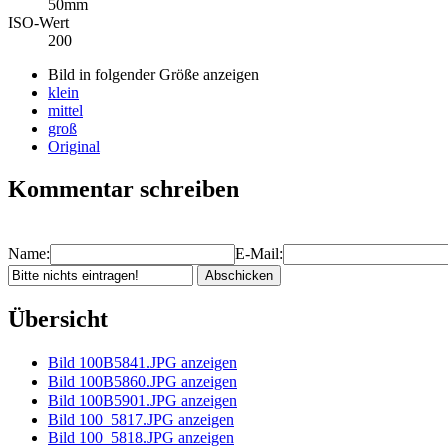
50mm
ISO-Wert
200
Bild in folgender Größe anzeigen
klein
mittel
groß
Original
Kommentar schreiben
Name:
E-Mail:
Übersicht
Bild 100B5841.JPG anzeigen
Bild 100B5860.JPG anzeigen
Bild 100B5901.JPG anzeigen
Bild 100_5817.JPG anzeigen
Bild 100_5818.JPG anzeigen