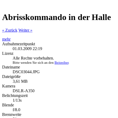
Abrisskommando in der Halle
« Zurück
Weiter »
mehr
Aufnahmezeitpunkt
01.03.2009 22:19
Lizenz
Alle Rechte vorbehalten.
Bitte wenden Sie sich an den
Beitreiber
.
Dateiname
DSC03044.JPG
Dateigröße
3,61 MB
Kamera
DSLR-A350
Belichtungszeit
1/13s
Blende
f/8.0
Brennweite