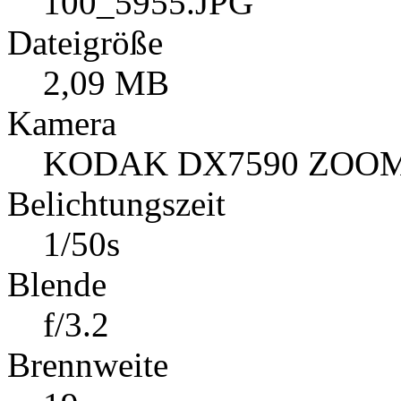
Dateiname
100_5955.JPG
Dateigröße
2,09 MB
Kamera
KODAK DX7590 ZOOM
Belichtungszeit
1/50s
Blende
f/3.2