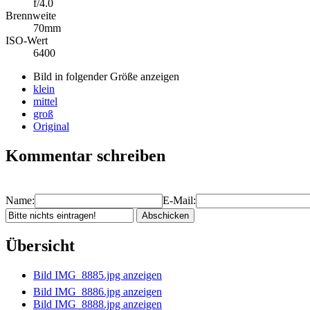
f/4.0
Brennweite
70mm
ISO-Wert
6400
Bild in folgender Größe anzeigen
klein
mittel
groß
Original
Kommentar schreiben
Name:
E-Mail:
Übersicht
Bild IMG_8885.jpg anzeigen
Bild IMG_8886.jpg anzeigen