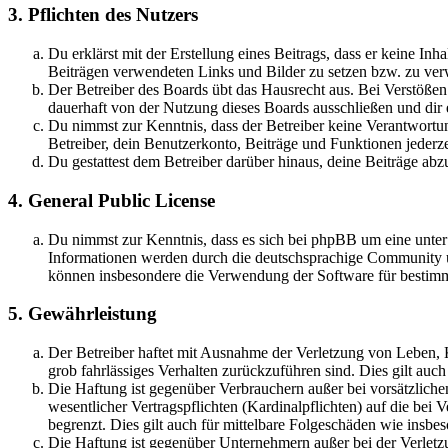
3. Pflichten des Nutzers
Du erklärst mit der Erstellung eines Beitrags, dass er keine Inh
Beiträgen verwendeten Links und Bilder zu setzen bzw. zu ve
Der Betreiber des Boards übt das Hausrecht aus. Bei Verstöße
dauerhaft von der Nutzung dieses Boards ausschließen und dir e
Du nimmst zur Kenntnis, dass der Betreiber keine Verantwortung 
Betreiber, dein Benutzerkonto, Beiträge und Funktionen jederze
Du gestattest dem Betreiber darüber hinaus, deine Beiträge abz
4. General Public License
Du nimmst zur Kenntnis, dass es sich bei phpBB um eine unte
Informationen werden durch die deutschsprachige Community un
können insbesondere die Verwendung der Software für bestimm
5. Gewährleistung
Der Betreiber haftet mit Ausnahme der Verletzung von Leben, Kö
grob fahrlässiges Verhalten zurückzuführen sind. Dies gilt au
Die Haftung ist gegenüber Verbrauchern außer bei vorsätzlich
wesentlicher Vertragspflichten (Kardinalpflichten) auf die be
begrenzt. Dies gilt auch für mittelbare Folgeschäden wie ins
Die Haftung ist gegenüber Unternehmern außer bei der Verletzu