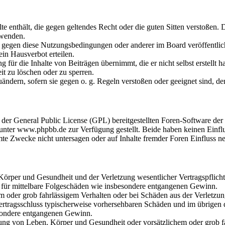
alte enthält, die gegen geltendes Recht oder die guten Sitten verstoßen. 
rwenden.
n gegen diese Nutzungsbedingungen oder anderer im Board veröffentli
in Hausverbot erteilen.
für die Inhalte von Beiträgen übernimmt, die er nicht selbst erstellt 
it zu löschen oder zu sperren.
uändern, sofern sie gegen o. g. Regeln verstoßen oder geeignet sind, 
r der General Public License (GPL) bereitgestellten Foren-Software 
ter www.phpbb.de zur Verfügung gestellt. Beide haben keinen Einflus
te Zwecke nicht untersagen oder auf Inhalte fremder Foren Einfluss n
rper und Gesundheit und der Verletzung wesentlicher Vertragspflichten
ch für mittelbare Folgeschäden wie insbesondere entgangenen Gewinn.
em oder grob fahrlässigem Verhalten oder bei Schäden aus der Verletz
i Vertragsschluss typischerweise vorhersehbaren Schäden und im übrigen
besondere entgangenen Gewinn.
ng von Leben, Körper und Gesundheit oder vorsätzlichem oder grob fah