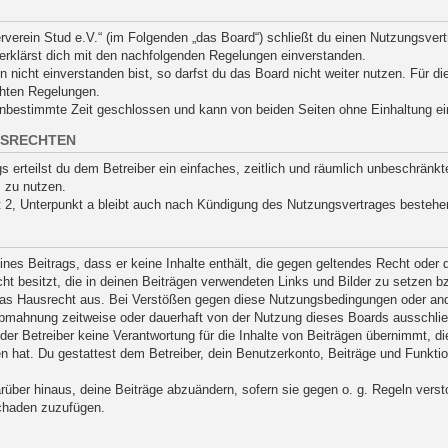
derverein Stud e.V.“ (im Folgenden „das Board“) schließt du einen Nutzungsve
 erklärst dich mit den nachfolgenden Regelungen einverstanden.
nicht einverstanden bist, so darfst du das Board nicht weiter nutzen. Für di
ichten Regelungen.
nbestimmte Zeit geschlossen und kann von beiden Seiten ohne Einhaltung eine
GSRECHTEN
gs erteilst du dem Betreiber ein einfaches, zeitlich und räumlich unbeschränk
 zu nutzen.
2, Unterpunkt a bleibt auch nach Kündigung des Nutzungsvertrages bestehe
eines Beitrags, dass er keine Inhalte enthält, die gegen geltendes Recht oder 
t besitzt, die in deinen Beiträgen verwendeten Links und Bilder zu setzen 
das Hausrecht aus. Bei Verstößen gegen diese Nutzungsbedingungen oder ande
bmahnung zeitweise oder dauerhaft von der Nutzung dieses Boards ausschließ
r Betreiber keine Verantwortung für die Inhalte von Beiträgen übernimmt, die e
 hat. Du gestattest dem Betreiber, dein Benutzerkonto, Beiträge und Funktio
rüber hinaus, deine Beiträge abzuändern, sofern sie gegen o. g. Regeln vers
Schaden zuzufügen.