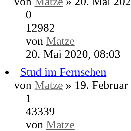
von
stef
» 8. November 2
0
11175
von
stef
8. November 2020, 14
Horst Dreier
von
Matze
» 20. Mai 202