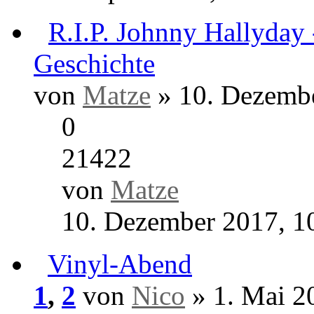
6
26460
von
Matze
19. Februar 2019, 00:
Panama Paper
von
Harald
» 17. Februar