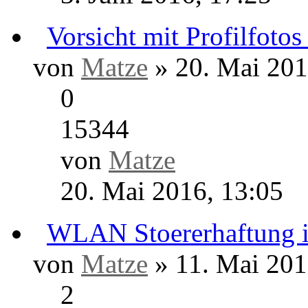
34638
von
-eX-
3. April 2018, 19:16
R.I.P. Johnn
Offenburger Geschichte
von
Matze
» 10. Dezembe