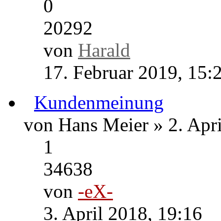
1
43339
von
Matze
20. Februar 2019, 00:
Joan Baez - 
von
Matze
» 16. Februar