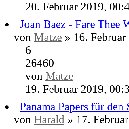
0
12982
von
Matze
20. Mai 2020, 08:03
Stud im Fer
von
Matze
» 19. Februar