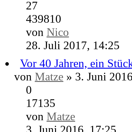
0
20292
von
Harald
17. Februar 2019, 15:
Kundenmein
von Hans Meier » 2. Apri
1