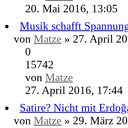
von
Matze
» 10. Dezembe
0
21417
von
Matze
10. Dezember 2017, 1
Vor 40 Jahre