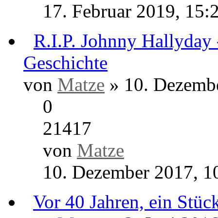
0
12980
von
Matze
20. Mai 2020, 08:03
Panama Paper
von
Harald
» 17. Februar