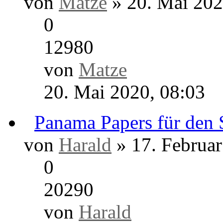
von
stef
» 8. November 2
0
11173
von
stef
8. November 2020, 14
Horst Dreier
von
Matze
» 20. Mai 202