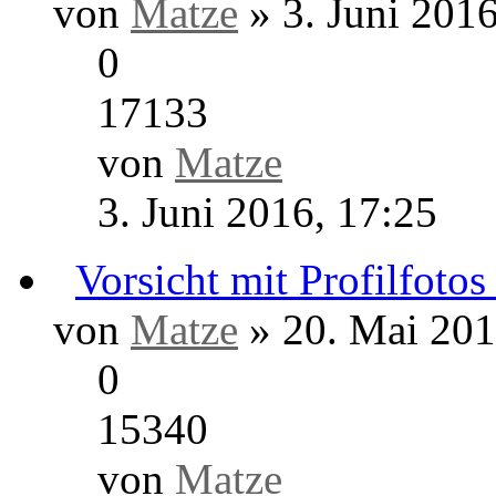
0
20290
von
Harald
17. Februar 2019, 15:
R.I.P. Johnn
Offenburger Geschichte