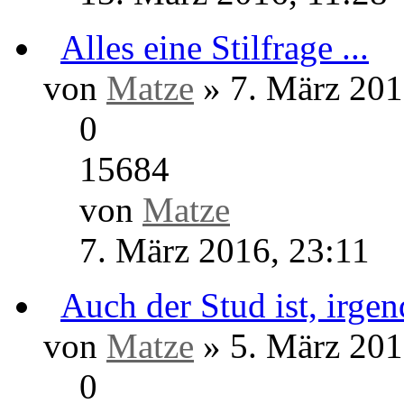
Netzwerken !
von
Matze
» 20. Mai 201
0
15340
von
Matze
20. Mai 2016, 13:05