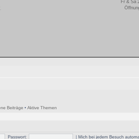
Fr & Sa 
Öffnun
ne Beiträge
•
Aktive Themen
Passwort:
|
Mich bei jedem Besuch autom