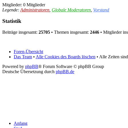
Mitglieder: 0 Mitglieder
Legende:
Administratoren
,
Globale Moderatoren
,
Vorstand
Statistik
Beiträge insgesamt:
25705
• Themen insgesamt:
2446
• Mitglieder in
Foren-Übersicht
Das Team
•
Alle Cookies des Boards löschen
• Alle Zeiten sin
Powered by
phpBB
® Forum Software © phpBB Group
Deutsche Übersetzung durch
phpBB.de
Anfang
Stud
Events
Angebot
Verein
Galerie
Presse
Forum
(aktuelle Seite)
Kontakt