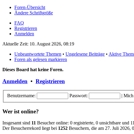
Foren-Übersicht
Ändere Schriftgröße
FAQ
Registrieren
Anmelden
Aktuelle Zeit: 10. August 2026, 08:19
Unbeantwortete Themen
•
Ungelesene Beiträge
•
Aktive Them
Foren als gelesen markieren
Dieses Board hat keine Foren.
Anmelden
•
Registrieren
Benutzername:
Passwort:
|
Mich
Wer ist online?
Insgesamt sind
11
Besucher online: 0 registrierte, 0 unsichtbare und 
Der Besucherrekord liegt bei
1252
Besuchern, die am 27. Juli 2026, 0